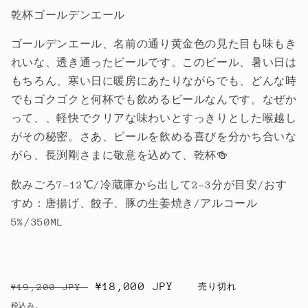
乾杯ゴールデンエール
ゴールデンエール、名前の通り黄金色の見た目も味もき
れいな、透き通ったビールです。このビール、暑い日は
もちろん、寒い日に暖房にあたりながらでも、どんな時
でもゴクゴクと何杯でも飲めるビールなんです。なぜか
って、、軽快でクリアな味わいとすっきりとした喉越し
がその秘密。さあ、ビールを飲める喜びを分かち合いな
がら、長渕剛さまに敬意を込めて、乾杯
🍻
飲みごろ7-12℃/冷蔵庫から出して2-3分が目安/おす
すめ：唐揚げ、餃子、豚の生姜焼き/アルコール
5%/350ML
通
セ
¥18,000 JPY
¥19,200 JPY
売り切れ
常
ー
税込み。