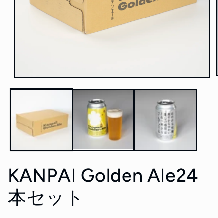
モ
ー
ダ
ル
で
メ
デ
ィ
ア
(1)
KANPAI Golden Ale24
を
開
く
本セット