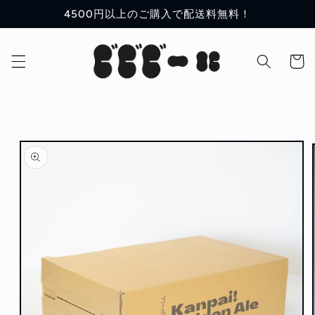
コンテ
4500円以上のご購入で配送料無料！
ンツに
進む
カ
ー
ト
商品情
報にス
キップ