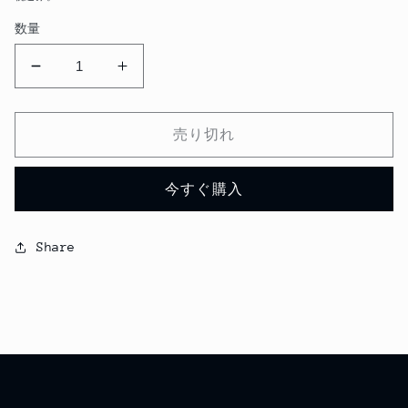
価
ル
数量
格
価
格
KANPAI
KANPAI
Golden
Golden
Ale24
Ale24
本
本
売り切れ
セ
セ
ッ
ッ
今すぐ購入
ト
ト
の
の
Share
数
数
量
量
を
を
減
増
ら
や
す
す